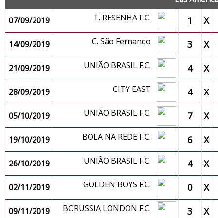
T. RESENHA F.C.
1
X
07/09/2019
C. São Fernando
3
X
14/09/2019
UNIÃO BRASIL F.C.
4
X
21/09/2019
CITY EAST
4
X
28/09/2019
UNIÃO BRASIL F.C.
7
X
05/10/2019
BOLA NA REDE F.C.
6
X
19/10/2019
UNIÃO BRASIL F.C.
4
X
26/10/2019
GOLDEN BOYS F.C.
0
X
02/11/2019
BORUSSIA LONDON F.C.
3
X
09/11/2019