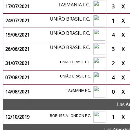
TASMANIA F.C.
3
X
17/07/2021
UNIÃO BRASIL F.C.
1
X
24/07/2021
UNIÃO BRASIL F.C.
4
X
19/06/2021
UNIÃO BRASIL F.C.
3
X
26/06/2021
UNIÃO BRASIL F.C.
2
X
31/07/2021
UNIÃO BRASIL F.C.
4
X
07/08/2021
TASMANIA F.C.
0
X
14/08/2021
Las A
BORUSSIA LONDON F.C.
1
X
12/10/2019
Las Americ