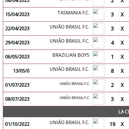
2
X
08/04/2023
TASMANIA F.C.
3
X
15/04/2023
UNIÃO BRASIL F.C.
3
X
22/04/2023
UNIÃO BRASIL F.C.
4
X
29/04/2023
BRAZILIAN BOYS
1
X
06/05/2023
UNIÃO BRASIL F.C.
8
X
13/05/0
UNIÃO BRASIL F.C.
2
X
01/07/2023
UNIÃO BRASIL F.C.
3
X
08/07/2023
LA C
UNIÃO BRASIL F.C.
19
X
01/10/2022