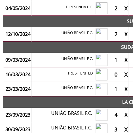
T. RESENHA F.C.
2
X
04/05/2024
SU
UNIÃO BRASIL F.C.
2
X
12/10/2024
SUDA
UNIÃO BRASIL F.C.
1
X
09/03/2024
TRUST UNITED
0
X
16/03/2024
UNIÃO BRASIL F.C.
1
X
23/03/2024
LA C
UNIÃO BRASIL F.C.
4
X
23/09/2023
UNIÃO BRASIL F.C.
3
X
30/09/2023