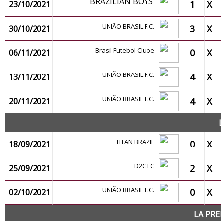
BRAZILIAN BOYS
1
X
23/10/2021
UNIÃO BRASIL F.C.
3
X
30/10/2021
Brasil Futebol Clube
0
X
06/11/2021
UNIÃO BRASIL F.C.
4
X
13/11/2021
UNIÃO BRASIL F.C.
4
X
20/11/2021
TITAN BRAZIL
0
X
18/09/2021
D2C FC
2
X
25/09/2021
UNIÃO BRASIL F.C.
0
X
02/10/2021
LA PRE