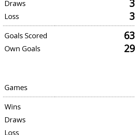
3
Draws
3
Loss
63
Goals Scored
29
Own Goals
FRIENDLY GAMES
Games
Wins
Draws
Loss