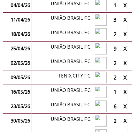
UNIÃO BRASIL F.C.
1
X
04/04/26
UNIÃO BRASIL F.C.
3
X
11/04/26
UNIÃO BRASIL F.C.
2
X
18/04/26
UNIÃO BRASIL F.C.
9
X
25/04/26
UNIÃO BRASIL F.C.
2
X
02/05/26
FENIX CITY F.C.
2
X
09/05/26
UNIÃO BRASIL F.C.
1
X
16/05/26
UNIÃO BRASIL F.C.
6
X
23/05/26
UNIÃO BRASIL F.C.
2
X
30/05/26