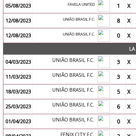
FAVELA UNITED
1
X
05/08/2023
UNIÃO BRASIL F.C.
8
X
12/08/2023
UNIÃO BRASIL F.C.
0
X
12/08/2023
LA
UNIÃO BRASIL F.C.
3
X
04/03/2023
UNIÃO BRASIL F.C.
3
X
11/03/2023
UNIÃO BRASIL F.C.
5
X
18/03/2023
UNIÃO BRASIL F.C.
6
X
25/03/2023
UNIÃO BRASIL F.C.
0
X
01/04/2023
FENIX CITY F.C.