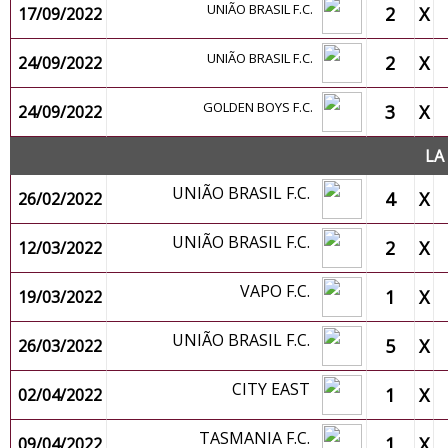
UNIÃO BRASIL F.C.
2
X
17/09/2022
UNIÃO BRASIL F.C.
2
X
24/09/2022
GOLDEN BOYS F.C.
3
X
24/09/2022
LA
UNIÃO BRASIL F.C.
4
X
26/02/2022
UNIÃO BRASIL F.C.
2
X
12/03/2022
VAPO F.C.
1
X
19/03/2022
UNIÃO BRASIL F.C.
5
X
26/03/2022
CITY EAST
1
X
02/04/2022
TASMANIA F.C.
1
X
09/04/2022